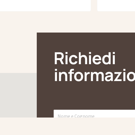
Richiedi
informazio
N
o
m
E