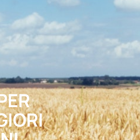
PER
GIORI
NI